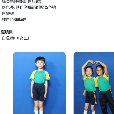
綠黃色運動衣(連校徽)
藍色長/短運動褲兩側配黃色邊
白短襪
純白色運動鞋
自選項目
白色頭巾(女生)