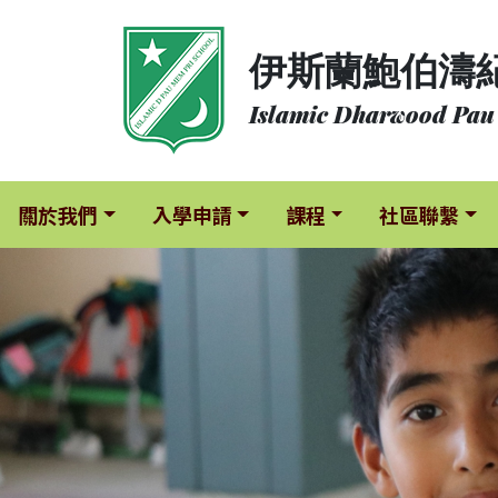
關
伊斯蘭鮑伯濤
於
我
Islamic Dharwood Pau
們
入
學
關於我們
入學申請
課程
社區聯繫
申
請
課
程
社
區
聯
繫
校