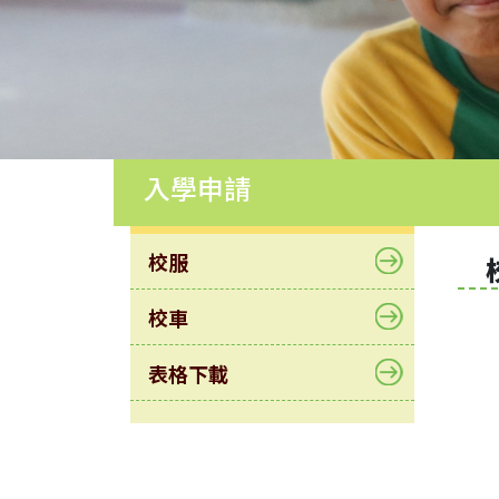
園
生
活
學
生
培
育
入學申請
學
生
校服
成
就
校車
中
學
表格下載
學
位
分
配
結