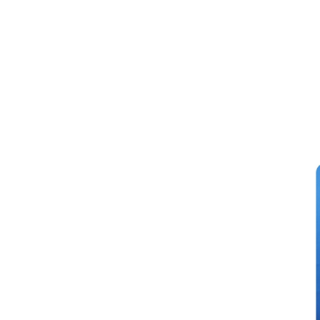
果
校
園
實
境
360
度
導
覽
Information
for
non-Chinese
speaking
parents