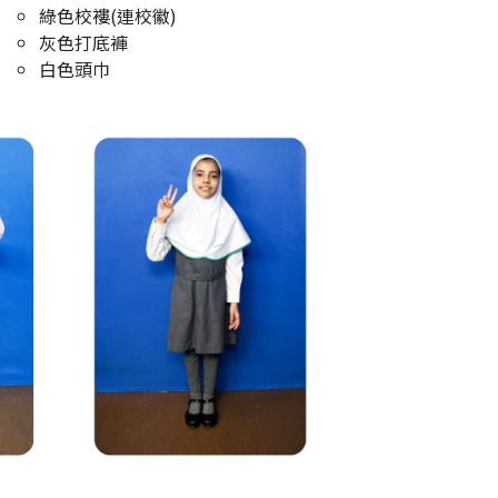
綠色校褸(連校徽)
灰色打底褲
白色頭巾