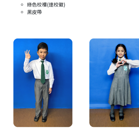
綠色校褸(連校徽)
黑皮帶