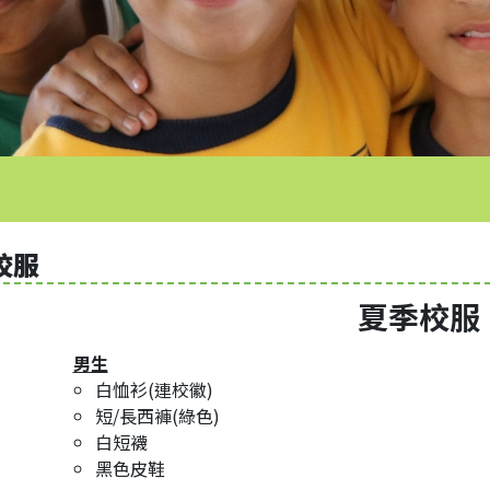
校服
夏季校服
男生
白恤衫(連校徽)
短/長西褲(綠色)
白短襪
黑色皮鞋