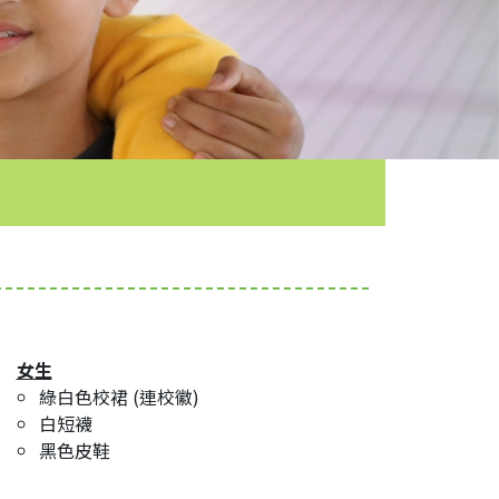
女生
綠白色校裙 (連校徽)
白短襪
黑色皮鞋