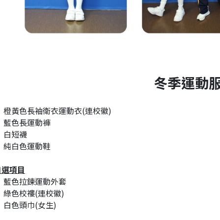
冬季運動
橙黃色長袖衛衣運動衣(連校徽)
藍色長運動褲
白短襪
純白色運動鞋
自選項目
藍色拉鍊運動外套
綠色校褸(連校徽)
白色頭巾(女生)