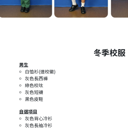
冬季校服
男生
白恤衫(連校徽)
灰色長西褲
綠色校呔
灰色短襪
黑色皮鞋
自選項目
灰色背心冷衫
灰色長袖冷衫