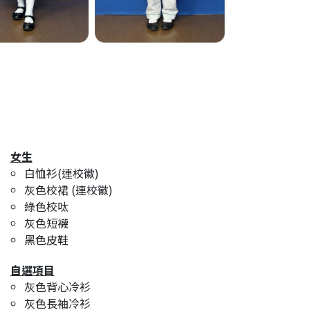
女生
白恤衫(連校徽)
灰色校裙 (連校徽)
綠色校呔
灰色短襪
黑色皮鞋
自選項目
灰色背心冷衫
灰色長袖冷衫