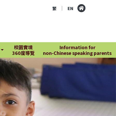
繁
EN
|
校園實境
Information for
360度導覽
non-Chinese speaking parents