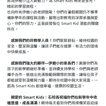
將為伊鮑小注入新動力，為 Smart Kids 帶來更多元、
精彩的學習旅程。
也向所有伊鮑小的老師致敬！你們在暑假期間仍不懈準
備新學年的課程與活動，展現出對教育的深厚承擔與愛
心。你們的努力，正是啟發每位 Smart Kid 潛能的關鍵
所在。
感謝我們的非教學人員！
你們默默耕耘，維持校園的
安全、整潔與溫馨，讓孩子們能在健康、有活力的環境
中快樂成長。
感謝我們強大的夥伴—伊鮑小的家長們！
謝謝你們為
孩子的新學期做好準備，並持續支持學校。你們與老師
攜手合作，營造出充滿鼓勵與關懷的氛圍，讓每位孩子
都能感受到溫暖與力量。期待在校園中與大家見面，一
起為 Smart Kids 創造幸福、健康的校園生活。
親愛的 Smart Kids：石校長祝福你們在新學年中收
穫豐盛、成長滿滿！
期待每天看到你們用燦爛笑容迎接