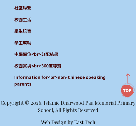
社區聯繫
校園生活
學生培育
學生成就
中學學位<br>分配結果
校園實境<br>360度導覽
Information for<br>non-Chinese speaking
parents
Copyright © 2026. Islamic Dharwood Pau Memorial Primary
School, All Rights Reserved
Web Design
by
East Tech