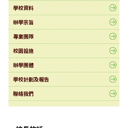
園
生
學校資料
活
辦學宗旨
學
生
專業團隊
培
育
校園設施
學
生
辦學團體
成
就
學校計劃及報告
中
學
聯絡我們
學
位
分
配
結