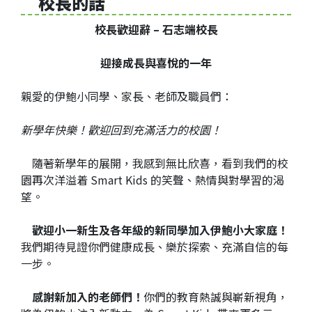
校長的話
果
校長歡迎辭 – 石志端校長
校
園
實
迎接成長與喜悅的一年
境
360
親愛的伊鮑小同學、家長、老師及職員們：
度
導
新學年快樂！歡迎回到充滿活力的校園！
覽
隨著新學年的展開，我感到無比欣喜，看到我們的校
Information
園再次洋溢着 Smart Kids 的笑聲、熱情與對學習的渴
for
望。
non-Chinese
speaking
parents
歡迎小一新生及各年級的新同學加入伊鮑小大家庭！
我們期待見證你們健康成長、樂於探索、充滿自信的每
一步。
感謝新加入的老師們！
你們的教育熱誠與嶄新視角，