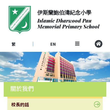
伊斯蘭鮑伯濤紀念小學
關
於
Islamic Dharwood Pau
我
Memorial Primary School
們
入
學
繁
EN
|
申
請
課
程
社
區
關於我們
聯
繫
校長的話
校