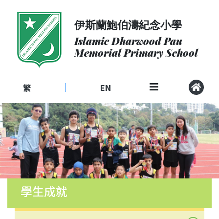
伊斯蘭鮑伯濤紀念小學
關
於
Islamic Dharwood Pau
我
Memorial Primary School
們
入
學
繁
EN
|
申
請
課
程
社
區
聯
學生成就
繫
校