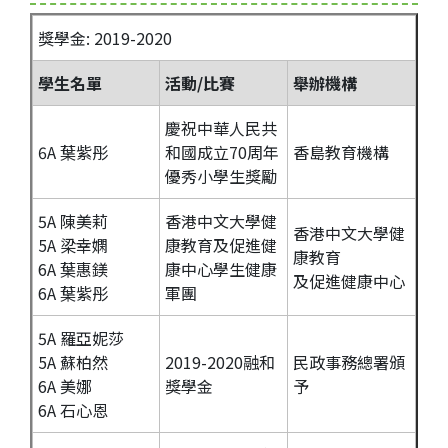
獎學金:
2019-2020
學生名單
活動/比賽
舉辦機構
慶祝中華人民共
6A
葉紫彤
和國成立
70
周年
香島教育機構
優秀小學生獎勵
5A 陳美莉
香港中文大學健
香港中文大學健
5A 梁幸嫻
康教育及促進健
康教育
6A 葉惠鎂
康中心學生健康
及促進健康中心
6A 葉紫彤
軍團
5A 羅亞妮莎
5A 蘇柏然
2019-2020融和
民政事務總署頒
6A 美娜
獎學金
予
6A 石心恩