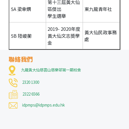
第十三屆黃大仙
5A 梁幸嫻
區傑出
東九龍青年社
學生選舉
2019- 2020年度
黃大仙民政事務
5B 陸峻蘅
黃大仙文志奬學
處
金
聯絡我們
九龍黃大仙慈雲山慈樂邨第一期校舍
2320 1300
2322 6566
idpmps@idpmps.edu.hk