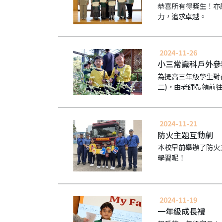
果
恭喜所有得獎生！亦
力，追求卓越。
校
園
實
2024-11-26
境
小三常識科戶外參
360
度
為提高三年級學生對
導
二)，由老師帶領前
覽
Information
2024-11-21
for
防火主題互動劇
non-Chinese
本校早前舉辦了防火
speaking
學習呢！
parents
2024-11-19
一年級成長禮