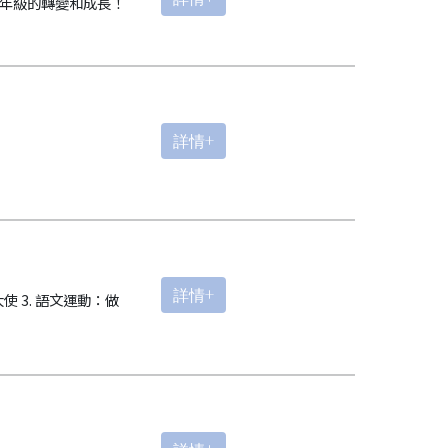
一年級的轉變和成長！
詳情+
詳情+
使 3. ⁠語文運動：做