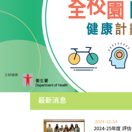
園
生
活
學
生
培
育
學
生
成
就
中
學
最新消息
學
位
分
配
2024-12-14
結
2024-25年度 