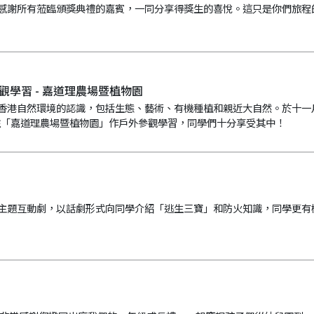
感謝所有蒞臨頒獎典禮的嘉賓，一同分享得獎生的喜悅。這只是你們旅程
觀學習 - 嘉道理農場暨植物園
香港自然環境的認識，包括生態、藝術、有機種植和親近大自然。於十一
往「嘉道理農場暨植物園」作戶外參觀學習，同學們十分享受其中！
主題互動劇，以話劇形式向同學介紹「逃生三寶」和防火知識，同學更有