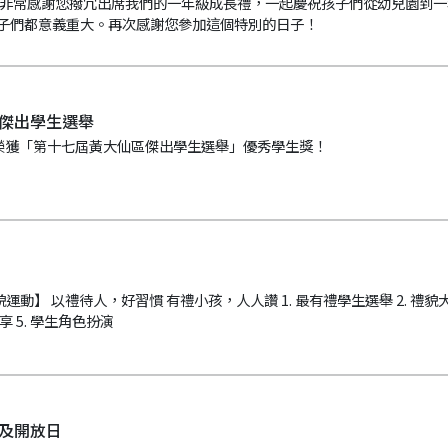
 非常感謝您撥冗出席我們的一年級成長禮，一起慶祝孩子們從幼兒園到
子們都意義重大。再次感謝您參加這個特別的日子！
傑出學生選舉
同學榮獲「第十七屆黃大仙區傑出學生選舉」優秀學生獎！
 禮貌運動】 以禮待人，好習慣 有禮小孩，人人讚 1. 最有禮學生選舉 2. ⁠禮貌大
享 5. ⁠⁠學生角色扮演
及開放日