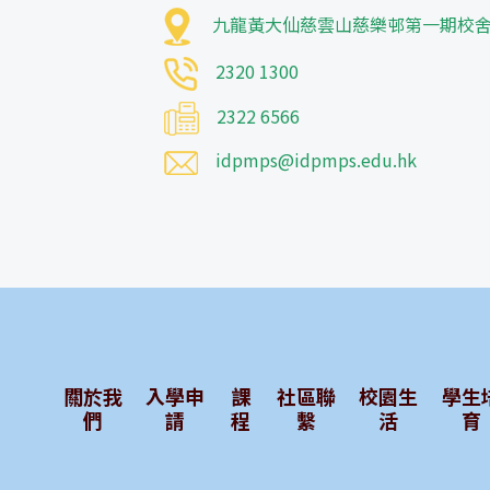
九龍黃大仙慈雲山慈樂邨第一期校
2320 1300
2322 6566
idpmps@idpmps.edu.hk
關於我
入學申
課
社區聯
校園生
學生
們
請
程
繫
活
育