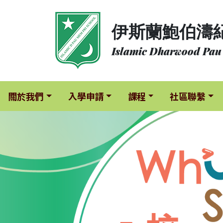
關
伊斯蘭鮑伯濤
於
我
Islamic Dharwood Pau
們
入
學
關於我們
入學申請
課程
社區聯繫
申
請
課
程
社
區
聯
繫
校