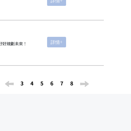
詳情+
詳情+
，好好規劃未來！
3
4
5
6
7
8