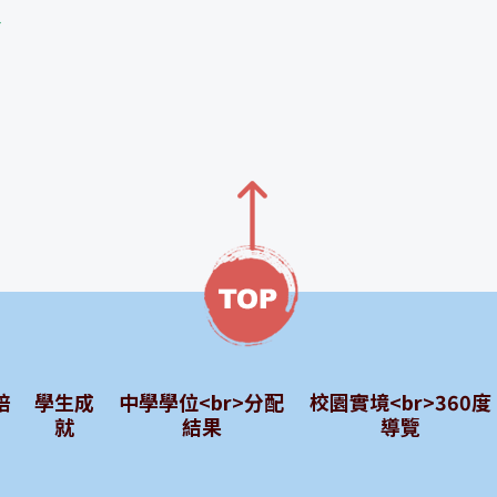
舍
培
學生成
中學學位<br>分配
校園實境<br>360度
就
結果
導覽