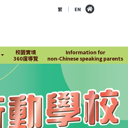
繁
EN
|
校園實境
Information for
360度導覽
non-Chinese speaking parents