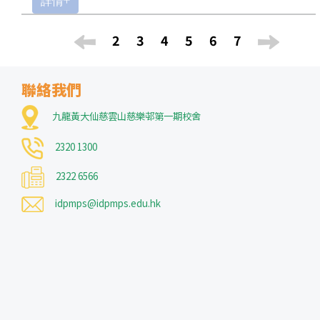
詳情+
2
3
4
5
6
7
聯絡我們
九龍黃大仙慈雲山慈樂邨第一期校舍
2320 1300
2322 6566
idpmps@idpmps.edu.hk