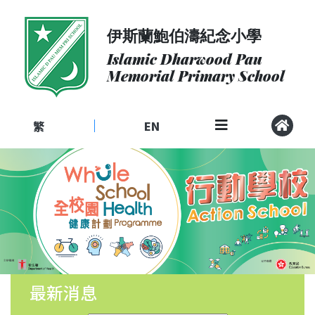
伊斯蘭鮑伯濤紀念小學
關
於
Islamic Dharwood Pau
我
Memorial Primary School
們
入
學
繁
EN
|
申
請
課
程
社
區
聯
繫
最新消息
校