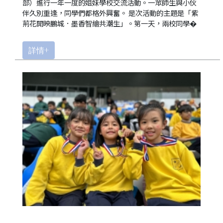
果
部）進行一年一度的姐妹學校交流活動。一眾師生與小伙
伴久別重逢，同學們都格外興奮。 是次活動的主題是「紫
校
荊花開映鵬城．墨香智繪共潮生」。第一天，兩校同學�
園
實
詳情+
境
360
度
導
覽
Information
for
non-Chinese
speaking
parents