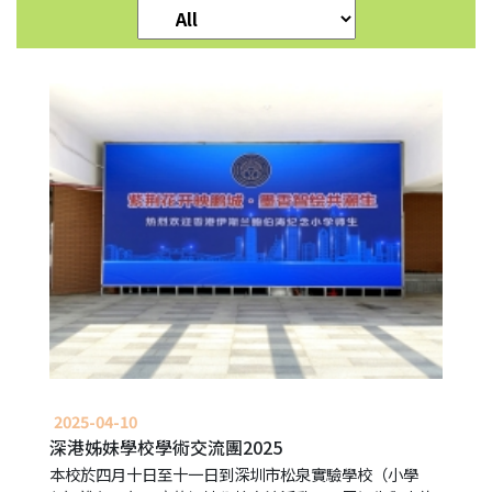
園
生
活
學
生
培
育
學
生
成
就
中
學
學
位
2025-04-10
分
深港姊妹學校學術交流團2025
配
結
本校於四月十日至十一日到深圳市松泉實驗學校（小學