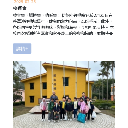
2025-02-25
校運會
號令聲，脈搏聲，吶喊聲！ 伊鮑小運動會已於2月25日在
將軍澳運動場舉行，健兒們奮力向前，為班爭光！此外，
各班同學更製作啦啦球、彩旗和海報，互相打氣支持。 本
校再次感謝所有嘉賓和家長義工的參與和協助，並期待�
詳情+