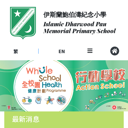
伊斯蘭鮑伯濤紀念小學
關
於
Islamic Dharwood Pau
我
Memorial Primary School
們
入
學
繁
EN
|
申
請
課
程
社
區
聯
繫
最新消息
校