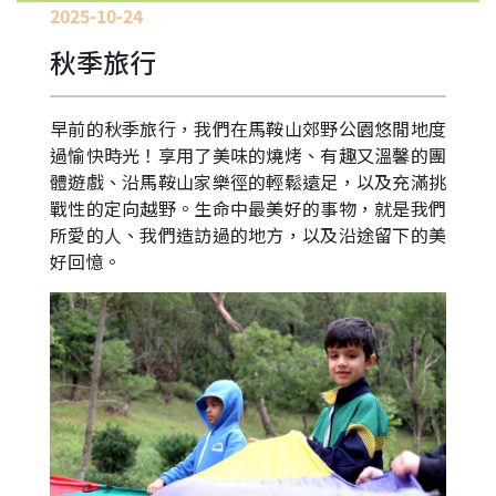
園
2025-10-24
生
活
秋季旅行
學
生
早前的秋季旅行，我們在馬鞍山郊野公園悠閒地度
培
過愉快時光！享用了美味的燒烤、有趣又溫馨的團
育
體遊戲、沿馬鞍山家樂徑的輕鬆遠足，以及充滿挑
戰性的定向越野。生命中最美好的事物，就是我們
學
所愛的人、我們造訪過的地方，以及沿途留下的美
生
成
好回憶。
就
中
學
學
位
分
配
結