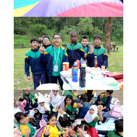
果
校
園
實
境
360
度
導
覽
Information
for
non-Chinese
speaking
parents