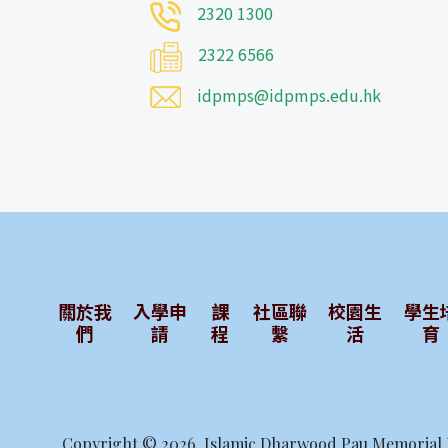
2320 1300
2322 6566
idpmps@idpmps.edu.hk
關於我
入學申
課
社區聯
校園生
學生
們
請
程
繫
活
育
Copyright © 2026. Islamic Dharwood Pau Memorial P