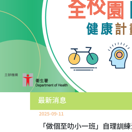
園
生
活
學
生
培
育
學
生
成
就
中
學
最新消息
學
位
2025-09-11
分
配
「做個至叻小一班」自理訓練
結