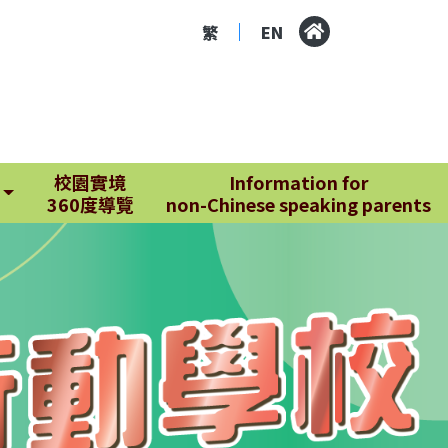
繁
EN
|
校園實境
Information for
360度導覽
non-Chinese speaking parents