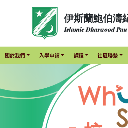
關
伊斯蘭鮑伯濤
於
我
Islamic Dharwood Pau
們
入
學
關於我們
入學申請
課程
社區聯繫
申
請
課
程
社
區
聯
繫
校