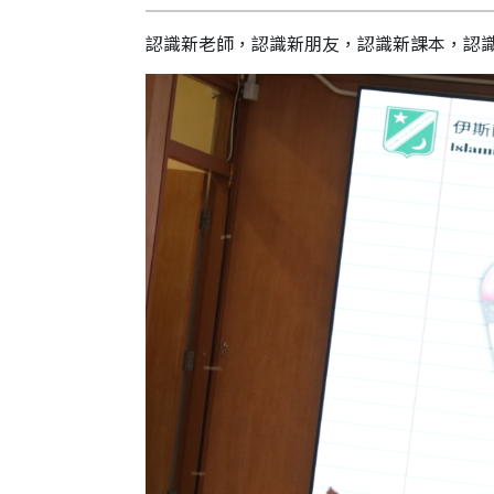
果
認識新老師，認識新朋友，認識新課本，認
校
園
實
境
360
度
導
覽
Information
for
non-Chinese
speaking
parents