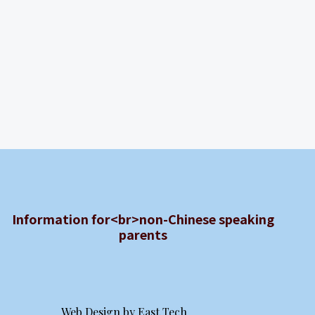
Information for<br>non-Chinese speaking
parents
Web Design
by
East Tech