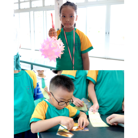
果
校
園
實
境
360
度
導
覽
Information
for
non-Chinese
speaking
parents